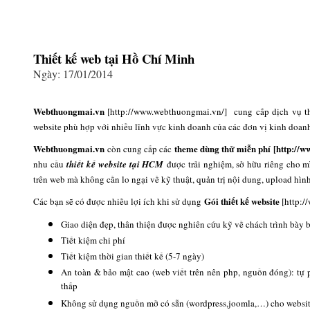
Thiết kế web tại Hồ Chí Minh
Ngày: 17/01/2014
Webthuongmai.vn
cung cấp dịch vụ th
website phù hợp với nhiều lĩnh vực kinh doanh của các đơn vị kinh doan
Webthuongmai.vn
theme dùng thử miễn phí
còn cung cấp các
nhu cầu
thiết kế website tại HCM
được trải nghiệm, sở hữu riêng cho m
trên web mà không cần lo ngại về kỹ thuật, quản trị nội dung, upload hìn
Gói thiết kế website
Các bạn sẽ có được nhiều lợi ích khi sử dụng
Giao diện đẹp, thân thiện được nghiên cứu kỹ về chách trình bày 
Tiết kiệm chi phí
Tiết kiệm thời gian thiết kế (5-7 ngày)
An toàn & bảo mật cao (web viết trên nên php, nguồn đóng): tự p
thấp
Không sử dụng nguồn mở có sẵn (wordpress,joomla,…) cho websit