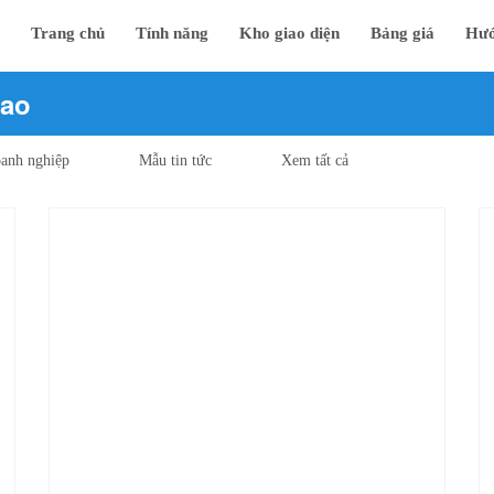
Trang chủ
Tính năng
Kho giao diện
Bảng giá
Hướ
hao
anh nghiệp
Mẫu tin tức
Xem tất cả