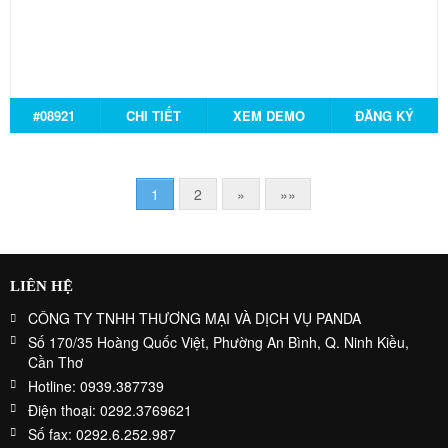
#08921
CHI TIẾT
XEM DEMO
ĐĂNG KÝ
1
2
»
»»
LIÊN HỆ
CÔNG TY TNHH THƯƠNG MẠI VÀ DỊCH VỤ PANDA
Số 170/35 Hoàng Quốc Việt, Phường An Bình, Q. Ninh Kiều,
Cần Thơ
Hotline: 0939.387739
Điện thoại: 0292.3769621
Số fax: 0292.6.252.987